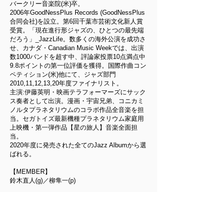
バークリー音楽院(米)卒。
2006年GoodNessPlus Records (GoodNessPlus
合同会社)を設立。第6回千葉市芸術文化新人賞
受賞。「現在進行形ジャズの、ひとつの最先端
だろう」_JazzLife。数多くの海外公演を成功さ
せ、カナダ・Canadian Music Weekでは、出演
数1000バンドを超す中、評論家投票10点満点中
9.8ポイントの第一位評価を獲得。国際作曲コン
ペティション(米)他にて、ジャズ部門
2010,11,12,13,20年度ファイナリスト。
主演:伊藤英明・映画テラフォーマーズにサック
ス奏者として出演。漫画・宇宙兄弟、コニカミ
ノルタプラネタリウムのコラボ作品全音楽を担
当。セガトイズ最新機種プラネタリウム家庭用
上映機・第一弾作品【星の旅人】音楽全面担
当
。
2020年度に発売された全てのJazz Albumから選
ばれる。
【MEMBER】
鈴木直人(g)／柳隼一(p)