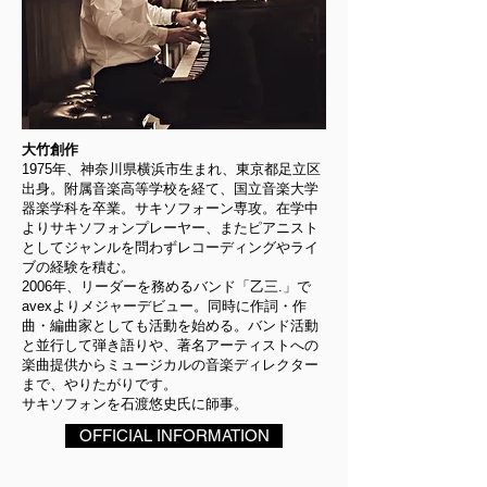
大竹創作
1975年、神奈川県横浜市生まれ、東京都足立区
出身。附属音楽高等学校を経て、国立音楽大学
器楽学科を卒業。サキソフォーン専攻。在学中
よりサキソフォンプレーヤー、またピアニスト
としてジャンルを問わずレコーディングやライ
ブの経験を積む。
2006年、リーダーを務めるバンド「乙三.」で
avexよりメジャーデビュー。同時に作詞・作
曲・編曲家としても活動を始める。バンド活動
と並行して弾き語りや、著名アーティストへの
楽曲提供からミュージカルの音楽ディレクター
まで、やりたがりです。
サキソフォンを石渡悠史氏に師事。
OFFICIAL INFORMATION