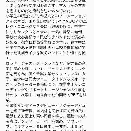
父と、美術を専攻する歳の離れた兄の影響を強
く受けながら幼少期を過ごす。本人もその方面
を志すものだと漠然と思い込んでいた。
小学生の頃はジブリ作品などのアニメーション
とその音楽、また兄の聴いていたYMOなどのエ
レクトロニックな音楽にも興味を持つ。中学生
になりサックスと出会い、一気に音楽に傾倒、
学校の吹奏楽部や市民ビックバンドにて演奏を
始める。都立日野高等学校に進学し、在学中に
卒業生である忌野清志郎氏が母校の体育館にて
行った凱旋ライブを観てバンドマンに憧れを抱
く。
ロック、ジャズ、クラシックなど、多方面の音
楽に感心を持ちつつも、サックスのテクニック
面を磨く為に国立音楽大学サクソフォン科に入
学。在学中は同大学ニュータイドジャズオーケ
ストラのリーダーを務めつつ、在学中よりレコ
ーディングやサポートミュージシャンの仕事を
始める。在学中に知り合った仲間達でPE’Zを結
成。
卒業後インディーズデビュー～メジャーデビュ
ーを経て16年間、国内外を問わず広く精力的に
活動し多方面より高い評価を得る。活動中の共
演者はシンディーローパーを始め、ソウライ
ブ、ダルファー、奥田民生、平井堅、上妻 宏