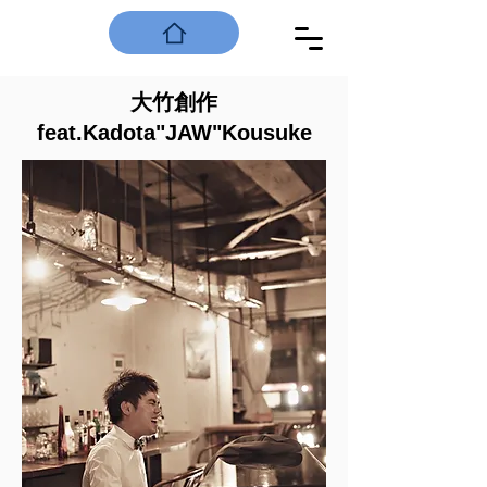
大竹創作
feat.Kadota"JAW"Kousuke