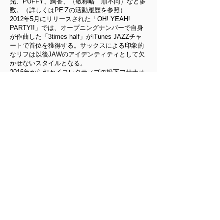
光、PUFFY、絢香、（敬称略 順不同）など多
数。（詳しくはPE’Zの活動履歴を参照）
2012年5月にリリースされた「OH! YEAH!
PARTY!!」では、オープニングナンバーで自身
が作曲した「3times half」がiTunes JAZZチャ
ートで首位を獲得する。サックスによる印象的
なリフは以後JAWのアイデンティティとして欠
かせないスタイルとなる。
2016年からヤセイコレクティブの松下マサナオ
(Ds)、中西道彦(B)、そしてジャズ界をはじめ
様々なジャンルで活躍する若手、宮川純(Key)ら
4人からなるバンド"BARB"の活動を本格始動さ
せ同年10月にはアルバム「Brew Up」をリリー
ス。
またPE'Z時代から親交のあったSOFFetの
YoYo(Key)とのデュオ企画"JAW meets
PIANOMAN"では毎年年末に恒例のライブ企画
を行い、2017年末には初のミニアルバム
「Christmas Swing Jazz」をリリースする。
2018年初めにはサックス独奏による完全一人で
の全国8カ所のツアー「JAW DROP TOUR
2018」を企画。各会場でソロパフォーマンス音
源集「JAW DROP」のリリースする。
同年春からは隔月にて自身主催のセッションイ
ベント"Jaw Jamming Yard"を開催。毎回様々な