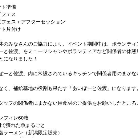
ベント準備
ャズフェス
ジャズフェス＋アフターセッション
ベント片付け
体のみなさんのご協力により、イベント期間中は、ボランティ
ーと佐渡」をミュージシャンやボランティアなど関係者の休憩
とになりました！
ぽーと佐渡」内に常設されているキッチンで
関係者用のまかな
なく、補給基地の役割も果たす「あいぽーと佐渡」になります
タッフの関係者に
まかない用食材のご提供をお願いしたところ
ンフィレ60枚
し網で獲れた魚まるごと
塩ラーメン（新潟限定販売）