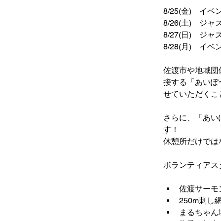
8/25(金)　イ
8/26(土)　ジ
8/27(日)　
8/28(月)　イ
佐渡市や地域団
接する「あいぽ
せていただくこ
さらに、
「あい
す！
休憩所だけでは
ボランティアス
佐渡サーモ
250m刺
まるちゃん