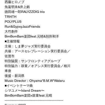
西藤ヒロノブ
魚返明未&井上銘
徳田雄一郎RALYZZDIG trio
TRI4TH
POLYPLUS
Ruri&GypsyJazzFriends
大竹創作
BimBomBam楽団feat.元晴&別所和洋
■主催情報
主催：しま夢ジャズ実行委員会
共催：アースセレブレーション実行委員会／
佐渡市
特別協賛：サンフロンティアグループ
特別協力：鼓童／オアシス実行委員会／相川
車座
後援：新潟県
Music Director：Ohyama"B.M.W"Wataru
■イベントテーマ曲
シマユメ〜Island Dream〜
BimBomBam楽団×鼓童feat.元晴
--------------------------------------------------