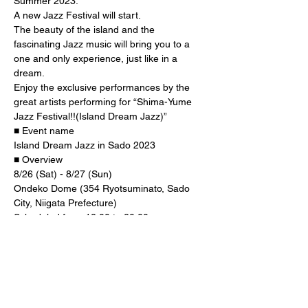
Summer 2023.
A new Jazz Festival will start.
The beauty of the island and the 
fascinating Jazz music will bring you to a 
one and only experience, just like in a 
dream.
Enjoy the exclusive performances by the 
great artists performing for “Shima-Yume 
Jazz Festival!!(Island Dream Jazz)”
■ Event name
Island Dream Jazz in Sado 2023
■ Overview
8/26 (Sat) - 8/27 (Sun)
Ondeko Dome (354 Ryotsuminato, Sado 
City, Niigata Prefecture)
Scheduled from 12:00 to 20:00
free entrance
■ Performers
TOKU & NGT Connection
Spinna B-ILL
Afro Begue feat.Kodo
Hironobu Saito