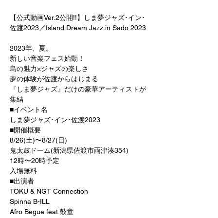
【公式動画Ver.2公開!!】しま夢ジャズ･イン･
佐渡2023／Island Dream Jazz in Sado 2023
2023年、夏。
新しい音楽フェス始動！
島の魅力×ジャズの楽しさ
夢の体験が佐渡からはじまる
『しま夢ジャズ』だけの豪華アーティストが
集結
■イベント名
しま夢ジャズ･イン･佐渡2023
■開催概要
8/26(土)〜8/27(日)
鬼太鼓ドーム(新潟県佐渡市両津湊354)
12時〜20時予定
入場無料
■出演者
TOKU & NGT Connection
Spinna B-ILL
Afro Begue feat.鼓童