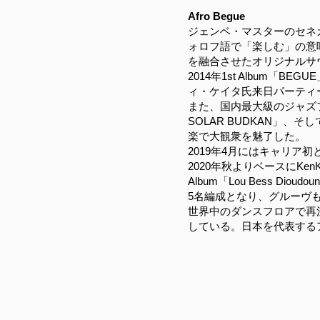
Afro Begue
ジェンベ・マスターのセネ
ォロフ語で「楽しむ」の意
を融合させたオリジナルサ
2014年1st Album「BE
ィ・ケイタ氏来日パーティ
また、国内最大級のジャズフ
SOLAR BUDKAN」、そ
楽で大観衆を魅了した。
2019年4月にはキャリア初と
2020年秋よりベースにKen
Album「Lou Bess Diou
5名編成となり、グルーヴ
世界中のダンスフロアで再
している。日本を代表する