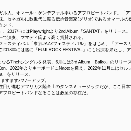
ガル人、オマール・ゲンデファル率いるアフロビートバンド。「ア
味。セネガルに数世代に渡る伝承音楽家(グリオ)であるオマールの
ウンド。
GUE」、2017年にはPlaywrightより2nd Album「SANTAT」を
ーで演奏、ママディ氏より高く賞賛される。
ェスティバル「東京JAZZフェスティバル」をはじめ、「アースガ
して2018年には遂に「FUJI ROCK FESTIVAL」にも出演を果
なる7inchシングルを発表、6月には3rd Album「Balko」のリリー
Ken、2022年よりキーボードにNaotoを迎え、2022年11月にはセル
douna」をリリース。
もますますパワーアップ。
注目が進むアフリカ大陸全土のダンスミュージックだが、ここ日本
アフロビートバンドなることは必至の存在だ。